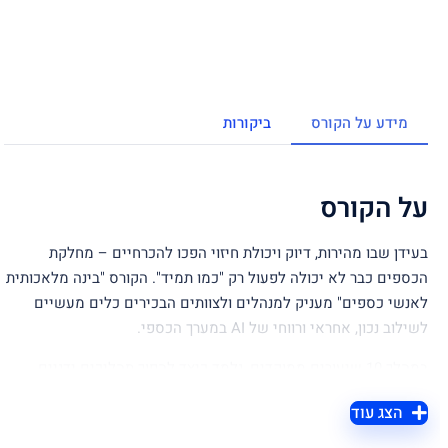
מידע על הקורס
ביקורות
על הקורס
בעידן שבו מהירות, דיוק ויכולת חיזוי הפכו להכרחיים – מחלקת
הכספים כבר לא יכולה לפעול רק "כמו תמיד". הקורס "בינה מלאכותית
לאנשי כספים" מעניק למנהלים ולצוותים הבכירים כלים מעשיים
לשילוב נכון, אחראי ורווחי של AI במערך הכספי.
במהלך 10 שיעורים ממוקדים, נלמד כיצד להפוך תהליכים ידניים
לאוטומטיים, להשתמש בכלים חכמים להפקת תובנות, לנהל תזרים
הצג עוד
ומידע פיננסי בזמן אמת, לחזות שינויים, לצמצם סיכונים, לשפר חוויית
לקוח – ולבנות מחלקת כספים מותאמת לעשור הקרוב.