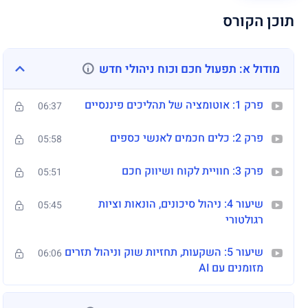
תוכן הקורס
מה מקבלים בקורס:
סקירת כלים חכמים כמו Excel AI, SheetGPT, Power BI,
מודול א: תפעול חכם וכוח ניהולי חדש
Tesorio, Pigment ועוד
דוגמאות ממקרים אמיתיים בארגונים מובילים בעולם
פרק 1: אוטומציה של תהליכים פיננסיים
06:37
מפת דרכים ישימה להובלת שינוי פיננסי מבוסס AI בארגון
פרק 2: כלים חכמים לאנשי כספים
05:58
עקרונות הטמעה מוצלחת – כולל פיילוטים, מדידה ושליטה
פרק 3: חוויית לקוח ושיווק חכם
05:51
כלים למעבר ממעקב אחרי מספרים – ליצירת ערך עסקי בזמן
שיעור 4: ניהול סיכונים, הונאות וציות
אמת
05:45
רגולטורי
משך הקורס:
10 שיעורים קצרים (6–7 דקות כל אחד)
שפה:
עברית
שיעור 5: השקעות, תחזיות שוק וניהול תזרים
06:06
קהל יעד:
מזומנים עם AI
מנהלי כספים (CFOs), חשבים, אנליסטים פיננסיים, ראשי צוותים
במטה הכספים, יועצים פיננסיים, וכל מי שמעורב בקבלת החלטות